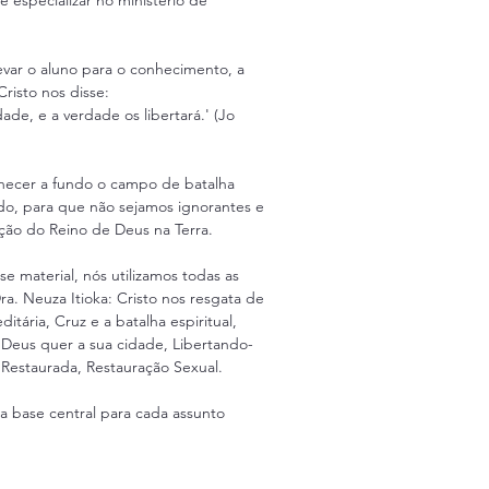
e especializar no ministério de 
evar o aluno para o conhecimento, a 
Cristo nos disse:
ade, e a verdade os libertará.' (Jo 
hecer a fundo o campo de batalha 
o, para que não sejamos ignorantes e 
ção do Reino de Deus na Terra.
se material, nós utilizamos todas as 
ra. Neuza Itioka: Cristo nos resgata de 
itária, Cruz e a batalha espiritual, 
eus quer a sua cidade, Libertando-
 Restaurada, Restauração Sexual.
a base central para cada assunto 