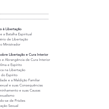
----------------------------------------
----------------------------------------
o à Libertação
 e a Batalha Espiritual
tério de Libertação
do Ministrador
obre Libertação e Cura Interior
o e Abrangência de Cura Interior
Alma e Espírito
ica na Libertação
 do Espírito
idade e a Maldição Familiar
Sexual e suas Consequências
oninhamento e suas Causas
exualismo
ndo-se de Prisões
ração Sexual