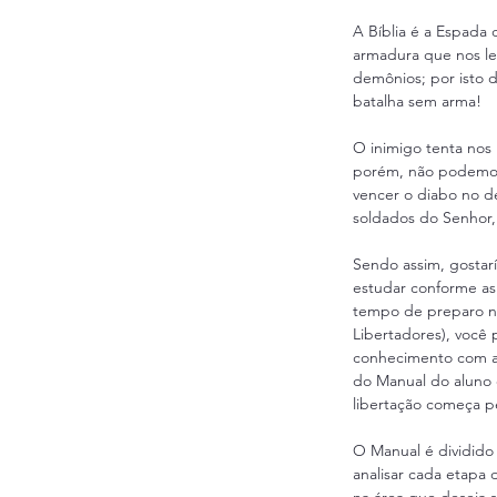
A Bíblia é a Espada 
armadura que nos lev
demônios; por isto 
batalha sem arma!
O inimigo tenta nos
porém, não podemos 
vencer o diabo no de
soldados do Senhor,
Sendo assim, gostarí
estudar conforme as
tempo de preparo n
Libertadores), você 
conhecimento com a 
do Manual do aluno 
libertação começa p
O Manual é dividido
analisar cada etapa