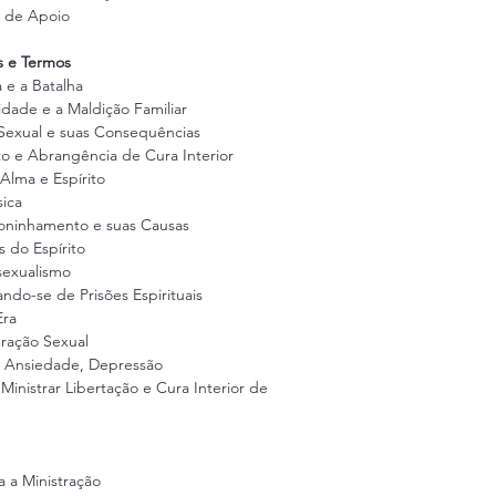
s de Apoio
s e Termos
a e a Batalha
uidade e a Maldição Familiar
 Sexual e suas Consequências
to e Abrangência de Cura Interior
 Alma e Espírito
sica
oninhamento e suas Causas
s do Espírito
sexualismo
ando-se de Prisões Espirituais
Era
uração Sexual
, Ansiedade, Depressão
Ministrar Libertação e Cura Interior de 
 a Ministração