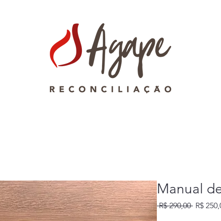
Notas Oficiais
Sobre
Manual de
Preço
 R$ 290,00 
R$ 250,
normal