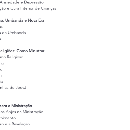
 Ansiedade e Depressão
ação e Cura Interior de Crianças
smo, Umbanda e Nova Era
as
ica da Umbanda
a
eligiões: Como Ministrar
smo Religioso
smo
mo
h
ia
unhas de Jeová
ara a Ministração
 dos Anjos na Ministração
ernimento
tro e a Revelação