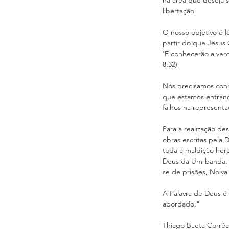
na área que deseja s
libertação.
O nosso objetivo é l
partir do que Jesus 
'E conhecerão a verd
8:32)
Nós precisamos con
que estamos entrand
falhos na representa
Para a realização des
obras escritas pela D
toda a maldição hered
Deus da Um-banda, D
se de prisões, Noiva
A Palavra de Deus é 
abordado."
Thiago Baeta Corrêa