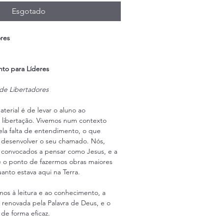
Esgotado
res
to para Líderes
de Libertadores
terial é de levar o aluno ao 
libertação. Vivemos num contexto 
ela falta de entendimento, o que 
a desenvolver o seu chamado. Nós, 
 convocados a pensar como Jesus, e a 
té o ponto de fazermos obras maiores 
anto estava aqui na Terra.
s à leitura e ao conhecimento, a 
 renovada pela Palavra de Deus, e o 
 de forma eficaz.