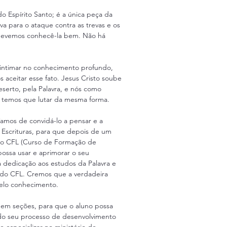
do Espírito Santo; é a única peça da 
a para o ataque contra as trevas e os 
devemos conhecê-la bem. Não há 
 intimar no conhecimento profundo, 
aceitar esse fato. Jesus Cristo soube 
serto, pela Palavra, e nós como 
 temos que lutar da mesma forma.
amos de convidá-lo a pensar e a 
 Escrituras, para que depois de um 
o CFL (Curso de Formação de 
possa usar e aprimorar o seu 
dedicação aos estudos da Palavra e 
do CFL. Cremos que a verdadeira 
elo conhecimento.
 em seções, para que o aluno possa 
 do seu processo de desenvolvimento 