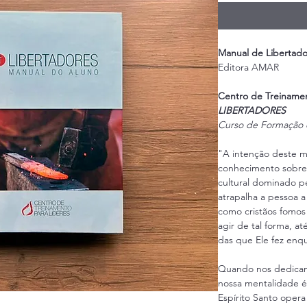
Manual de Libertado
Editora AMAR
Centro de Treinamen
LIBERTADORES
Curso de Formação 
"A intenção deste ma
conhecimento sobre 
cultural dominado p
atrapalha a pessoa 
como cristãos fomos
agir de tal forma, a
das que Ele fez enqu
Quando nos dedicamo
nossa mentalidade é
Espírito Santo opera